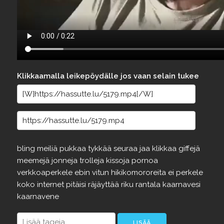
Klikkaamalla leikepöydälle jos vaan selain tukee
bling
meiliä
pukkaa
tykkää
seuraa
jaa
klikkaa
giffejä
meemejä
jonneja
trolleja
kissoja
pornoa
verkkoaperkele
ebin
vitun
hikikomororeita
ei
perkele
koko
internet
pitäisi
räjäyttää
riku
rantala
kaarnavesi
kaarnavene