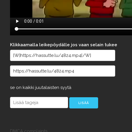
Klikkaamalla leikepöydälle jos vaan selain tukee
se
on
kaikki
juutalaisten
syytä
DMCA complaints