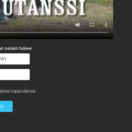
an selain tukee
tanssi
lopputanssi