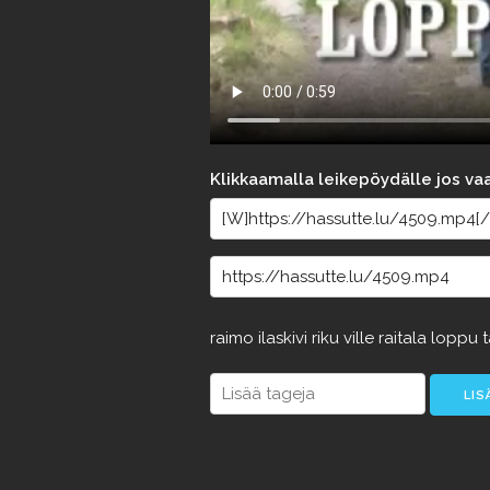
Klikkaamalla leikepöydälle jos va
raimo
ilaskivi
riku
ville
raitala
loppu