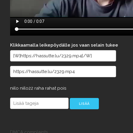
Klikkaamalla leikepöydälle jos vaan selain tukee
niilo
niilo22
raha
rahat
pois
DMCA complaints