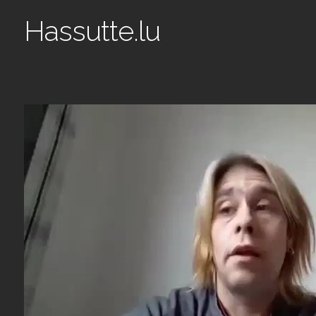
Hassutte.lu