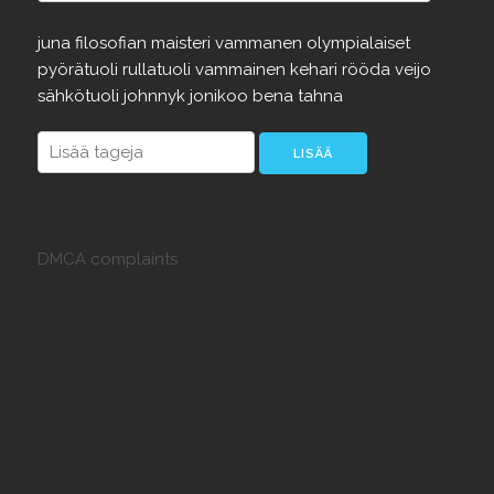
juna
filosofian
maisteri
vammanen
olympialaiset
pyörätuoli
rullatuoli
vammainen
kehari
rööda
veijo
sähkötuoli
johnnyk
jonikoo
bena
tahna
DMCA complaints