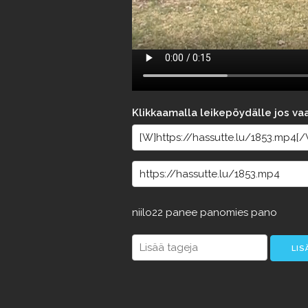
Klikkaamalla leikepöydälle jos va
niilo22
panee
panomies
pano