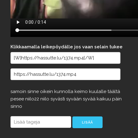
Klikkaamalla leikepöydälle jos vaan selain tukee
samoin
sinne
oikein
kunnolla
keimo
kuulalle
täältä
pesee
niilo22
niilo
syvästi
syvään
syvää
kaikuu
päin
sinno