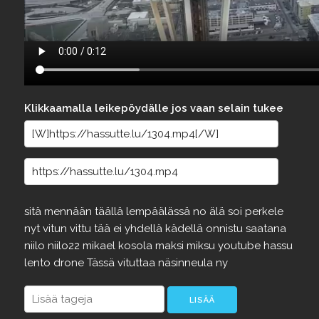
Klikkaamalla leikepöydälle jos vaan selain tukee
sitä
mennään
täällä
lempäälässä
no
älä
soi
perkele
nyt
vitun
vittu
tää
ei
yhdellä
kädellä
onnistu
saatana
niilo
niilo22
mikael
kosola
maksi
miksu
youtube
hassu
lento
drone
Tässä
vituttaa
näsinneula
ny