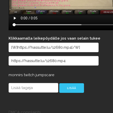
Klikkaamalla leikepöydälle jos vaan selain tukee
monnirs
twitch
jumpscare
DMCA complaints