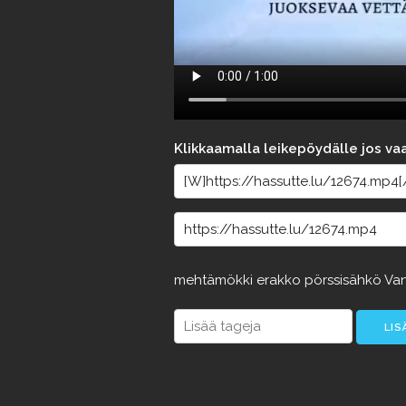
Klikkaamalla leikepöydälle jos va
mehtämökki
erakko
pörssisähkö
Van