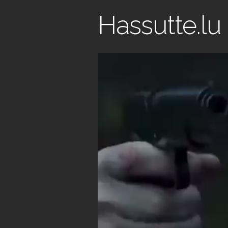
Hassutte.lu