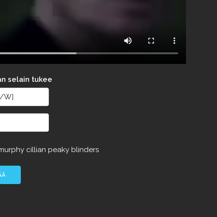
an selain tukee
murphy
cillian
peaky
blinders