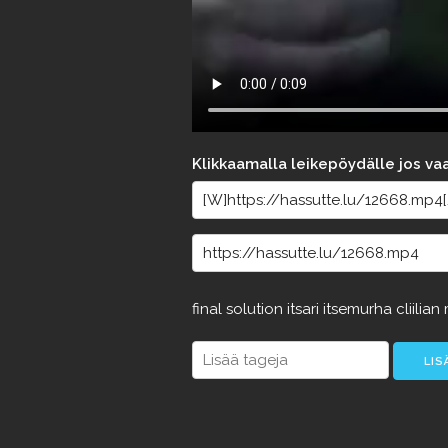
Klikkaamalla leikepöydälle jos va
final
solution
itsari
itsemurha
cliilian