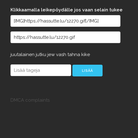
Klikkaamalla leikepöydälle jos vaan selain tukee
juutalainen
jutku
jew
vash
tahna
kike
DMCA complaints