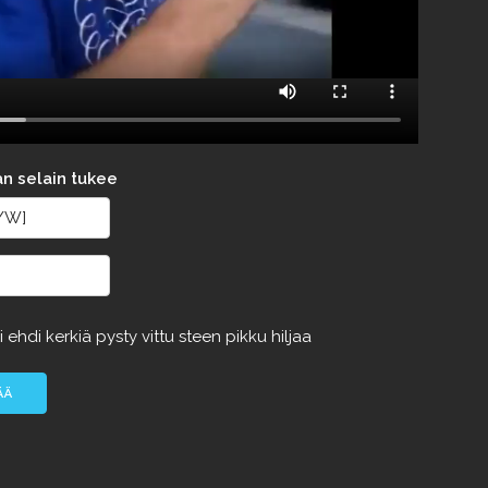
an selain tukee
i
ehdi
kerkiä
pysty
vittu
steen
pikku
hiljaa