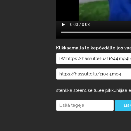
Klikkaamalla leikepöydälle jos va
stenkka
steen1
se
tulee
pikkuhiljaa
e