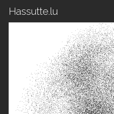
Hassutte.lu