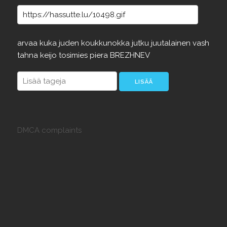
arvaa
kuka
juden
koukkunokka
jutku
juutalainen
vash
tahna
keijo
tosimies
piera
BREZHNEV
DMCA complaints