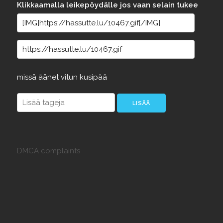
Klikkaamalla leikepöydälle jos vaan selain tukee
missä
äänet
vitun
kusipää
DMCA complaints