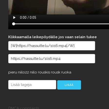
Klikkaamalla leikepöydälle jos vaan selain tukee
pieru
niilo22
niilo
rouskis
rousk
ruoka
DMCA complaints