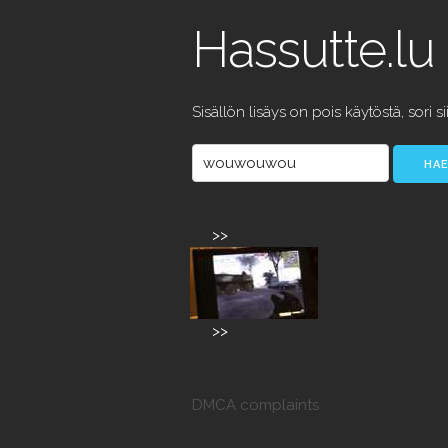
Hassutte.lu
Sisällön lisäys on pois käytöstä, sori si
>>
>>
DMCA complaints