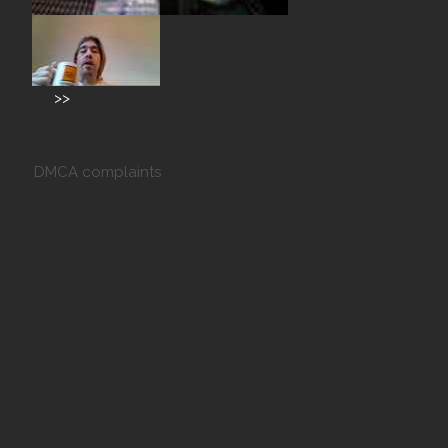
>>
DMCA complaints