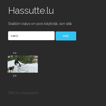
Hassutte.lu
Sisällön lisäys on pois käytöstä, sori siitä
>>
>>
DMCA complaints