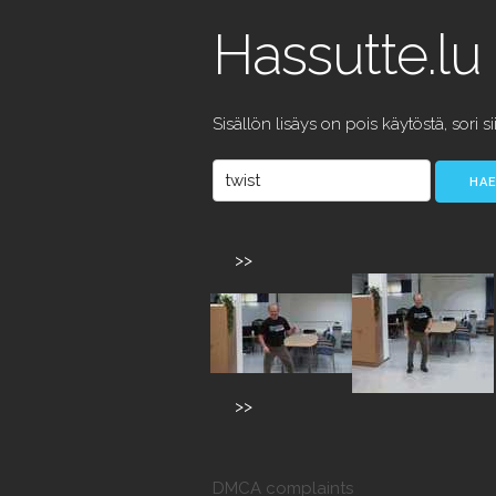
Hassutte.lu
Sisällön lisäys on pois käytöstä, sori si
>>
>>
DMCA complaints