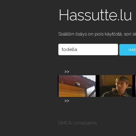
Hassutte.lu
Sisällön lisäys on pois käytöstä, sori si
>>
>>
DMCA complaints