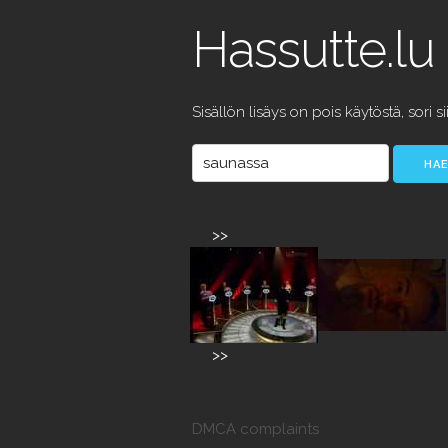
Hassutte.lu
Sisällön lisäys on pois käytöstä, sori si
>>
>>
DMCA complaints