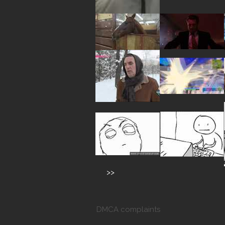
>>
DMCA complaints