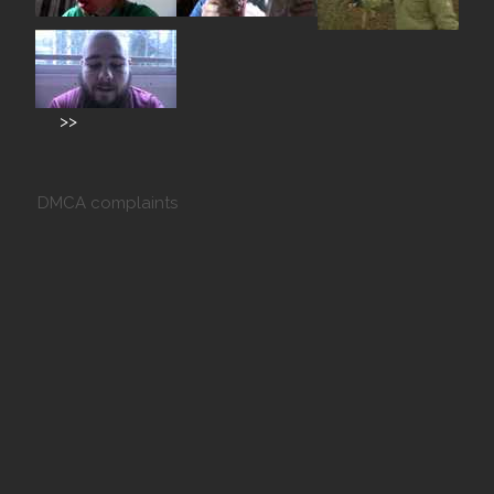
>>
DMCA complaints