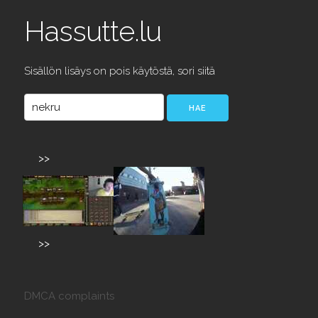
Hassutte.lu
Sisällön lisäys on pois käytöstä, sori siitä
>>
>>
DMCA complaints