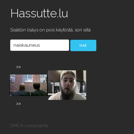
Hassutte.lu
Sisällön lisäys on pois käytöstä, sori siitä
>>
>>
DMCA complaints