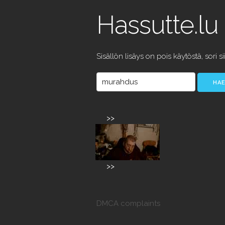
Hassutte.lu
Sisällön lisäys on pois käytöstä, sori si
>>
>>
DMCA complaints