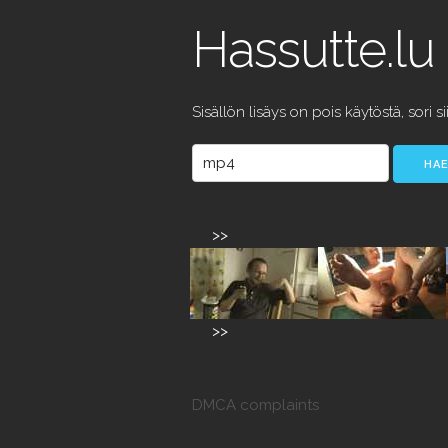
Hassutte.lu
Sisällön lisäys on pois käytöstä, sori si
>>
>>
DMCA complaints