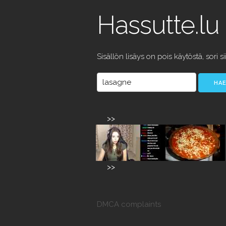
Hassutte.lu
Sisällön lisäys on pois käytöstä, sori si
>>
>>
DMCA complaints