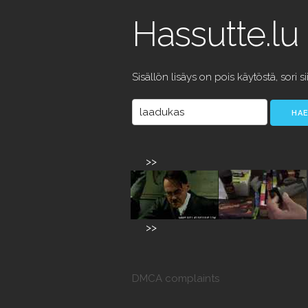
Hassutte.lu
Sisällön lisäys on pois käytöstä, sori si
>>
>>
DMCA complaints