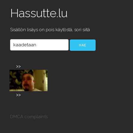
Hassutte.lu
Sisällön lisäys on pois käytöstä, sori siitä
>>
>>
DMCA complaints