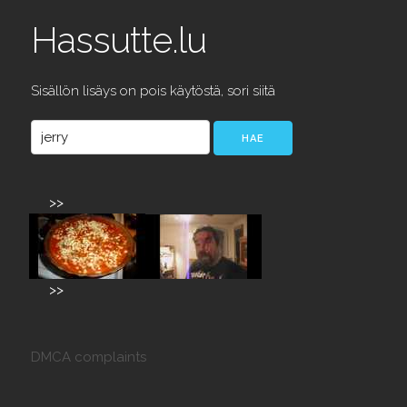
Hassutte.lu
Sisällön lisäys on pois käytöstä, sori siitä
>>
>>
DMCA complaints