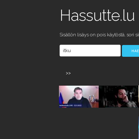
Hassutte.lu
Sisällön lisäys on pois käytöstä, sori si
>>