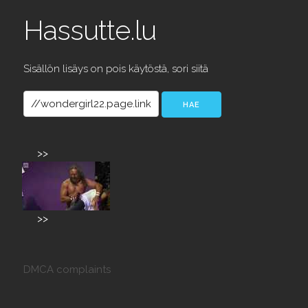
Hassutte.lu
Sisällön lisäys on pois käytöstä, sori siitä
>>
>>
DMCA complaints