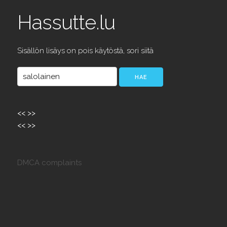
Hassutte.lu
Sisällön lisäys on pois käytöstä, sori siitä
<<
>>
<<
>>
DMCA complaints