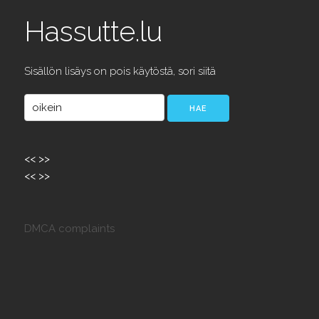
Hassutte.lu
Sisällön lisäys on pois käytöstä, sori siitä
<<
>>
<<
>>
DMCA complaints