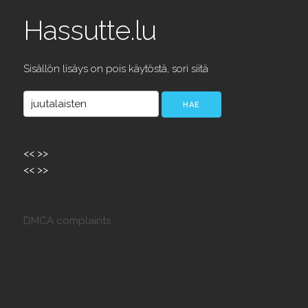
Hassutte.lu
Sisällön lisäys on pois käytöstä, sori siitä
<<
>>
<<
>>
DMCA complaints