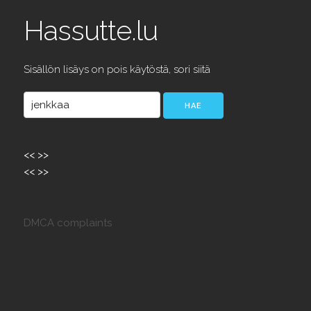
Hassutte.lu
Sisällön lisäys on pois käytöstä, sori siitä
<<
>>
<<
>>
DMCA complaints