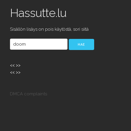
Hassutte.lu
Sisällön lisäys on pois käytöstä, sori siitä
<<
>>
<<
>>
DMCA complaints