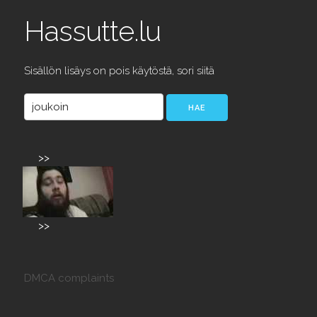
Hassutte.lu
Sisällön lisäys on pois käytöstä, sori siitä
>>
>>
DMCA complaints