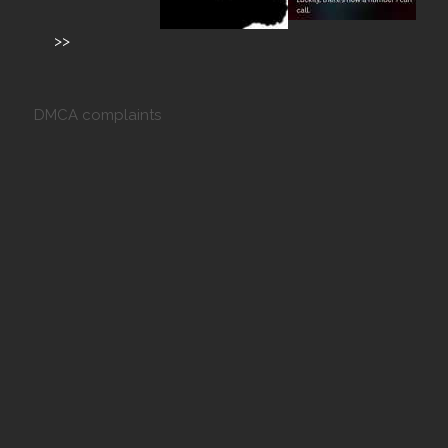
>>
DMCA complaints