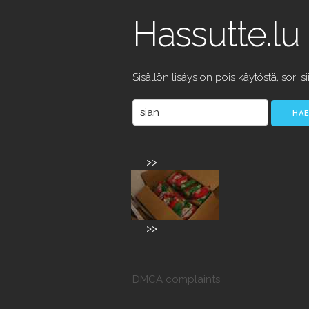
Hassutte.lu
Sisällön lisäys on pois käytöstä, sori si
>>
>>
DMCA complaints