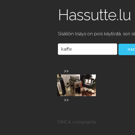
Hassutte.lu
Sisällön lisäys on pois käytöstä, sori si
>>
>>
DMCA complaints